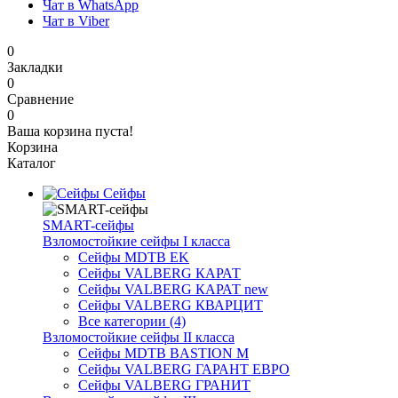
Чат в WhatsApp
Чат в Viber
0
Закладки
0
Сравнение
0
Ваша корзина пуста!
Корзина
Каталог
Сейфы
SMART-сейфы
Взломостойкие сейфы I класса
Сейфы MDTB EK
Сейфы VALBERG КАРАТ
Сейфы VALBERG КАРАТ new
Сейфы VALBERG КВАРЦИТ
Все категории (4)
Взломостойкие сейфы II класса
Сейфы MDTB BASTION M
Сейфы VALBERG ГАРАНТ ЕВРО
Сейфы VALBERG ГРАНИТ