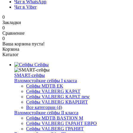
Чат в WhatsApp
Чат в Viber
0
Закладки
0
Сравнение
0
Ваша корзина пуста!
Корзина
Каталог
Сейфы
SMART-сейфы
Взломостойкие сейфы I класса
Сейфы MDTB EK
Сейфы VALBERG КАРАТ
Сейфы VALBERG КАРАТ new
Сейфы VALBERG КВАРЦИТ
Все категории (4)
Взломостойкие сейфы II класса
Сейфы MDTB BASTION M
Сейфы VALBERG ГАРАНТ ЕВРО
Сейфы VALBERG ГРАНИТ