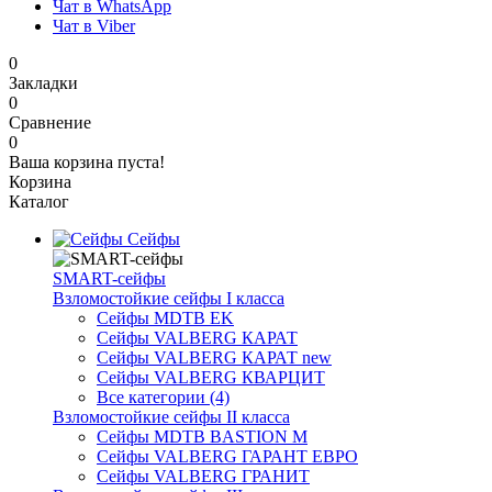
Чат в WhatsApp
Чат в Viber
0
Закладки
0
Сравнение
0
Ваша корзина пуста!
Корзина
Каталог
Сейфы
SMART-сейфы
Взломостойкие сейфы I класса
Сейфы MDTB EK
Сейфы VALBERG КАРАТ
Сейфы VALBERG КАРАТ new
Сейфы VALBERG КВАРЦИТ
Все категории (4)
Взломостойкие сейфы II класса
Сейфы MDTB BASTION M
Сейфы VALBERG ГАРАНТ ЕВРО
Сейфы VALBERG ГРАНИТ