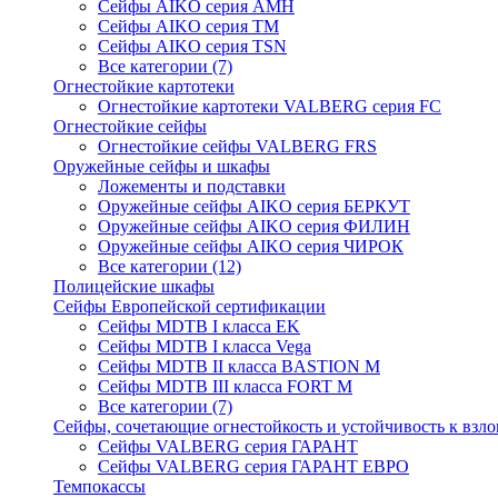
Сейфы AIKO серия AMH
Сейфы AIKO серия TM
Сейфы AIKO серия TSN
Все категории (7)
Огнестойкие картотеки
Огнестойкие картотеки VALBERG серия FC
Огнестойкие сейфы
Огнестойкие сейфы VALBERG FRS
Оружейные сейфы и шкафы
Ложементы и подставки
Оружейные сейфы AIKO серия БЕРКУТ
Оружейные сейфы AIKO серия ФИЛИН
Оружейные сейфы AIKO серия ЧИРОК
Все категории (12)
Полицейские шкафы
Сейфы Европейской сертификации
Сейфы MDTB I класса EK
Сейфы MDTB I класса Vega
Сейфы MDTB II класса BASTION M
Сейфы MDTB III класса FORT M
Все категории (7)
Сейфы, сочетающие огнестойкость и устойчивость к взл
Сейфы VALBERG серия ГАРАНТ
Сейфы VALBERG серия ГАРАНТ ЕВРО
Темпокассы