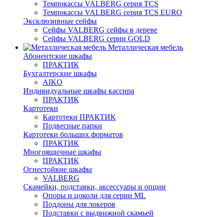
Темпокассы VALBERG серия TCS
Темпокассы VALBERG серия TCS EURO
Эксклюзивные сейфы
Сейфы VALBERG сейфы в дереве
Сейфы VALBERG серии GOLD
Металлическая мебель
Абонентские шкафы
ПРАКТИК
Бухгалтерские шкафы
AIKO
Индивидуальные шкафы кассира
ПРАКТИК
Картотеки
Картотеки ПРАКТИК
Подвесные папки
Картотеки больших форматов
ПРАКТИК
Многоящичные шкафы
ПРАКТИК
Огнестойкие шкафы
VALBERG
Скамейки, подставки, аксессуары и опции
Опоры и цоколи для серии ML
Поддоны для локеров
Подставки с выдвижной скамьей