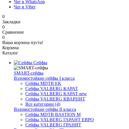
Чат в WhatsApp
Чат в Viber
0
Закладки
0
Сравнение
0
Ваша корзина пуста!
Корзина
Каталог
Сейфы
SMART-сейфы
Взломостойкие сейфы I класса
Сейфы MDTB EK
Сейфы VALBERG КАРАТ
Сейфы VALBERG КАРАТ new
Сейфы VALBERG КВАРЦИТ
Все категории (4)
Взломостойкие сейфы II класса
Сейфы MDTB BASTION M
Сейфы VALBERG ГАРАНТ ЕВРО
Сейфы VALBERG ГРАНИТ