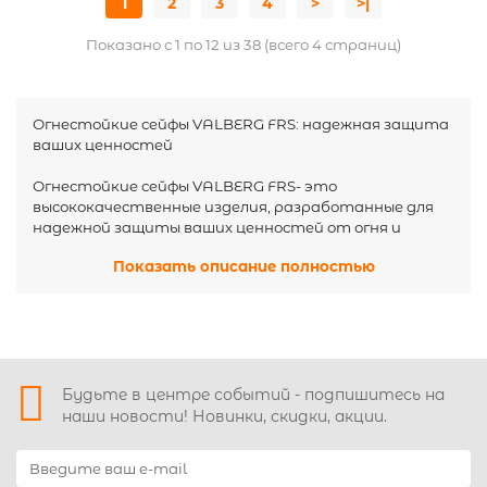
1
2
3
4
>
>|
Показано с 1 по 12 из 38 (всего 4 страниц)
Огнестойкие сейфы VALBERG FRS: надежная защита
ваших ценностей
Огнестойкие сейфы VALBERG FRS- это
высококачественные изделия, разработанные для
надежной защиты ваших ценностей от огня и
кражи.
Показать описание полностью
Показать описание полностью
Преимущества:
Высокая огнестойкость:Сейфы VALBERG FRS
проходят строгие испытания и сертифицированы
по международным стандартам, гарантируя
защиту содержимого от высоких температур в
течение определенного времени.
Будьте в центре событий - подпишитесь на
Прочная конструкция:Изготовлены из
наши новости! Новинки, скидки, акции.
высококачественной стали с усиленными замками и
дверью, обеспечивая максимальную защиту от
взлома.