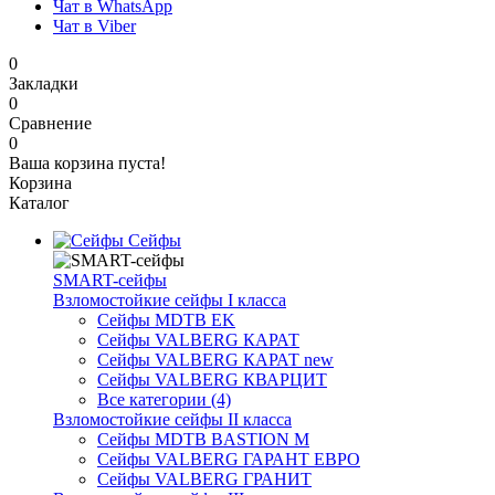
Чат в WhatsApp
Чат в Viber
0
Закладки
0
Сравнение
0
Ваша корзина пуста!
Корзина
Каталог
Сейфы
SMART-сейфы
Взломостойкие сейфы I класса
Сейфы MDTB EK
Сейфы VALBERG КАРАТ
Сейфы VALBERG КАРАТ new
Сейфы VALBERG КВАРЦИТ
Все категории (4)
Взломостойкие сейфы II класса
Сейфы MDTB BASTION M
Сейфы VALBERG ГАРАНТ ЕВРО
Сейфы VALBERG ГРАНИТ