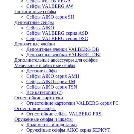
Сейфы MDTB VEGA
Сейфы VALBERG AW
Гостиничные сейфы
Сейфы AIKO серия SH
Депозитные сейфы
Сейфы AIKO
Сейфы VALBERG серия ASD
Сейфы VALBERG серия DSC
Депозитные ячейки
Депозитные ячейки VALBERG DB
Депозитные ячейки VALBERG DBI
Дополнительные аксессуары для сейфов
Мебельные и офисные сейфы
Детские сейфы
Сейфы AIKO серия AMH
Сейфы AIKO серия TM
Сейфы AIKO серия TSN
Все категории (7)
Огнестойкие картотеки
Огнестойкие картотеки VALBERG серия FC
Огнестойкие сейфы
Огнестойкие сейфы VALBERG FRS
Оружейные сейфы и шкафы
Ложементы и подставки
Оружейные сейфы AIKO серия БЕРКУТ