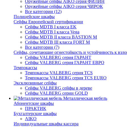
Оружейные сейфы AIKO серия ФИЛИН
Оружейные сейфы AIKO серия ЧИРОК
Все категории (12)
Полицейские шкафы
Сейфы Европейской сертификации
Сейфы MDTB I класса EK
Сейфы MDTB I класса Vega
Сейфы MDTB II класса BASTION M
Сейфы MDTB III класса FORT M
Все категории (7)
Сейфы, сочетающие огнестойкость и устойчивость к взл
Сейфы VALBERG серия ГАРАНТ
Сейфы VALBERG серия ГАРАНТ ЕВРО
Темпокассы
Темпокассы VALBERG серия TCS
Темпокассы VALBERG серия TCS EURO
Эксклюзивные сейфы
Сейфы VALBERG сейфы в дереве
Сейфы VALBERG серии GOLD
Металлическая мебель
Абонентские шкафы
ПРАКТИК
Бухгалтерские шкафы
AIKO
Индивидуальные шкафы кассира